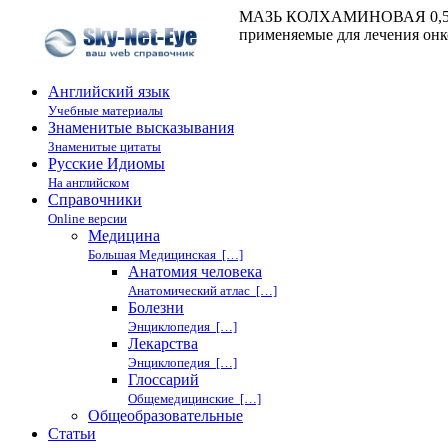
МАЗЬ КОЛХАМИНОВАЯ 0,5 % : 
применяемые для лечения онк
Английский язык
Учебные материалы
Знаменитые высказывания
Знаменитые цитаты
Русские Идиомы
На английском
Справочники
Online версии
Медицина
Большая Медицинская […]
Анатомия человека
Анатомический атлас […]
Болезни
Энциклопедия […]
Лекарства
Энциклопедия […]
Глоссарий
Общемедицинские […]
Общеобразовательные
Статьи