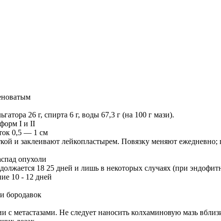
леноватым
гатора 26 г, спирта 6 г, воды 67,3 г (на 100 г мази).
орм I и II
ток 0,5 — 1 см
ткой и заклеивают лейкопластырем. Повязку меняют ежедневно; 
аспад опухоли
одолжается 18 25 дней и лишь в некоторых случаях (при эндофит
ие 10 - 12 дней
и бородавок
ии с метастазами. Не следует наносить колхаминовую мазь вблиз