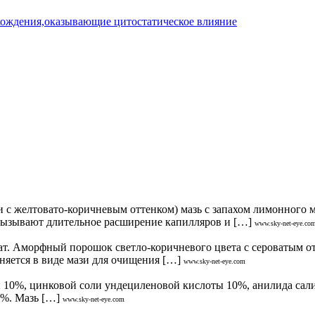
схождения,оказывающие цитостатическое влияние
с желтовато-коричневым оттенком) мазь с запахом лимонного м
вызывают длительное расширение капилляров и […]
www.sky-net-eye.co
. Аморфный порошок светло-коричневого цвета с серoватым от
яется в виде мази для очищения […]
www.sky-net-eye.com
 10%, цинковой соли ундециленовой кислоты 10%, анилида сал
О%. Мазь […]
www.sky-net-eye.com