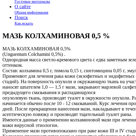
Гостевые материалы
О сайте
Общая информация
Поиск
Как искать
МАЗЬ КОЛХАМИНОВАЯ 0,5 %
МАЗЬ КОЛХАМИНОВАЯ 0,5%
(Unguentum Colchamini 0,5%) .
Однородная масса светло-кремового цвета с едва заметным зе
оттенком.
Состав: колхамина 0,5 г, тимола 0,15 г, синтомицина 0,05 г, эмуль
Применяют для лечения рака кожи (экзофитных и эндофитных ф
стадий). На поверхность опухоли и окружающую ткань на учас
наносят шпателем 1,0 — 1,5 г мази, закрывают марлевой салфе
предыдущего смазывания и распадающуюся
опухолевую ткань, производят туалет в окружности опухоли. Р
начинается обычно после 10 - 12 смазываний. Курс лечения пр
дней. После прекращения нанесения мази, накладывают в течен
асептическую повязку и производят тщательный туалет раны.
Имеются данные о применении колхаминовой мази при лечени
кожи вирусной этиологии.
Применение мази противопоказано при раке кожи III и IV стад