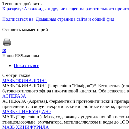
Тегов нет:
добавить
К разделу: Алкалоиды и другие вещества растительного прои
Подписаться на: Домашняя страница сайта и общий фид
Оставить комментарий
✉
Наши RSS-каналы
Показать все
Смотри также
МАЗЬ "ФИНАЛГОН"
МАЗЬ "ФИНАЛГОН" (Unguentum "Finalgon")*. Бесцветная (или 
бутоксиэтилового эфира никотиновой кислоты. Оба вещества 
АСПЕРАЗА
АСПЕРАЗА (Аsperasa). Ферментный протеолитический препарат
применении лизирует некротические и гнойные налеты; примен
МАЗЬ <ЦИНКУНДАН>
МАЗЬ (Unguentum ). Мазь, содержащая ундециленовой кислоты
этилцеллозольва, эмульгатора, метилцеллюлозы и воды до 1О
МАЗЬ ХИНИФУРИЛА