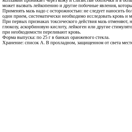
Колхамин проникает через кожу и слизистые оболочки и в бол
может вызвать лейкопению и другие побочные явления, которы
Применять мазь надо с осторожностью: не следует наносить боле
один прием, систематически необходимо исследовать кровь и м
При первых признаках токсического действия мазь отменяют, 
глюкозу, аскорбиновую кислоту, лейкоген или другие стимулят
при необходимости переливают кровь.
Форма выпуска: по 25 г в банках оранжевого стекла.
Хранение: список А. В прохладном, защищенном от света мест