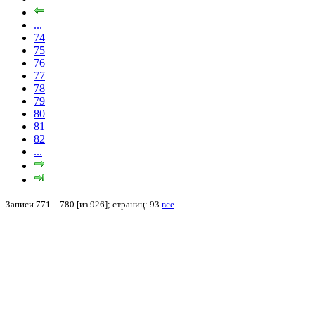
...
74
75
76
77
78
79
80
81
82
...
Записи 771—780 [из 926]; страниц: 93
все