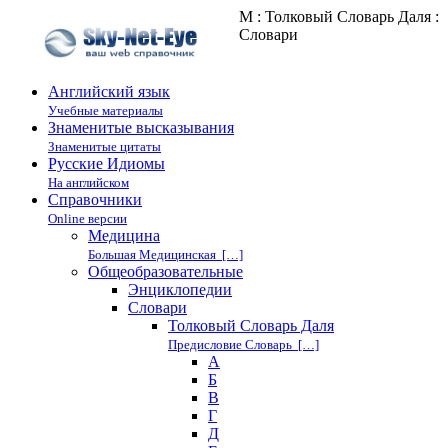
М : Толковый Словарь Даля :
Cловари
Английский язык
Учебные материалы
Знаменитые высказывания
Знаменитые цитаты
Русские Идиомы
На английском
Справочники
Online версии
Медицина
Большая Медицинская […]
Общеобразовательные
Энциклопедии
Cловари
Толковый Словарь Даля
Предисловие Словарь […]
А
Б
В
Г
Д