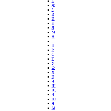
Е
Ж
З
И
Й
К
Л
М
Н
О
П
Р
С
Т
У
Ф
Х
Ц
Ч
Ш
Щ
Э
Ю
Я
Ы