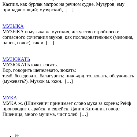
Каспия, как бурлак матрос на речном судне. Музуров, ему
принадлежащий; музурский, […]
МУЗЫКА
МУЗЫКА и музыка ж. мусикия, искусство стройного и
согласного сочетания звуков, как последовательных (мелодия,
напев, голос), так и […]
МУЗЮКАТЬ
МУЗЮКАТЬ южн. сосать.
Вор. говорить шепелевато, зюкать:
тамб. беседовать, балагурить; ниж.-ард. толковать, обсуживать
(мужевать?). Музюк м. южн. […]
МУКА
МУКА ж. (Шимкевич принимает слово мука за корень; Рейф
производит с арабск. и еврейск. Данил Заточник говор.:
Пшеница, много мучима, чист хлеб […]