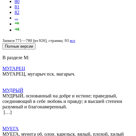
80
81
82
...
Записи 771—780 [из 926]; страниц: 93
все
В разделе М:
МУГАРЕЦ
МУГАРЕЦ, мугарыч пск. магарыч.
МУДРЫЙ
МУДРЫЙ, основанный на добре и истине; праведный,
соединяющий в себе любовь и правду; в высшей степени
разумный и благонамеренный.
[…]
МУЕГА
МУЕГА, мунега об. олон. карельск. вялый, плохой, хилый