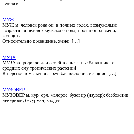
человек.
МУЖ
МУЖ м. человек рода он, в полных годах, возмужалый;
возрастный человек мужского пола, противопол. жена,
женщина.
Относительно к женщине, жене: […]
МУЗА
МУЗА ж. родовое или семейное названье бананника и
сродных ему тропических растений.
В переносном знач. из греч. баснословия: изящное […]
МУЗОВЕР
МУЗОВЕР м. кур. орл. малорос. бузовир (изувер); безбожник,
неверный, басурман, злодей.