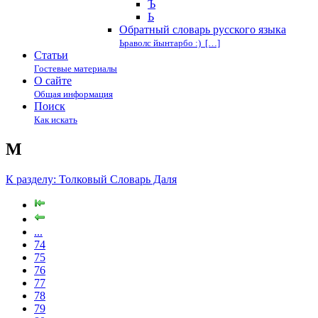
Ъ
Ь
Обратный словарь русского языка
Ьраволс йынтарбо :) […]
Статьи
Гостевые материалы
О сайте
Общая информация
Поиск
Как искать
М
К разделу: Толковый Словарь Даля
...
74
75
76
77
78
79