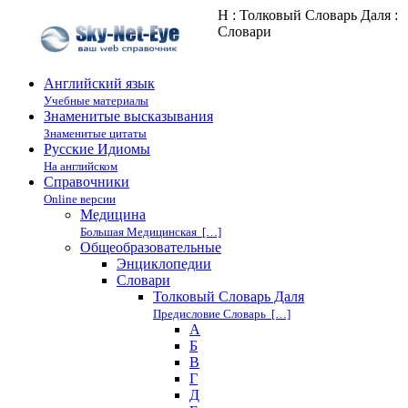
Н : Толковый Словарь Даля :
Cловари
Английский язык
Учебные материалы
Знаменитые высказывания
Знаменитые цитаты
Русские Идиомы
На английском
Справочники
Online версии
Медицина
Большая Медицинская […]
Общеобразовательные
Энциклопедии
Cловари
Толковый Словарь Даля
Предисловие Словарь […]
А
Б
В
Г
Д