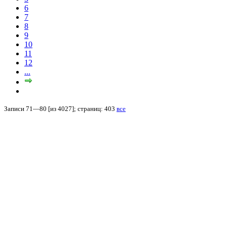
6
7
8
9
10
11
12
...
Записи 71—80 [из 4027]; страниц: 403
все