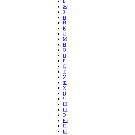
Е
Ж
З
И
Й
К
Л
М
Н
О
П
Р
С
Т
У
Ф
Х
Ц
Ч
Ш
Щ
Э
Ю
Я
Ы