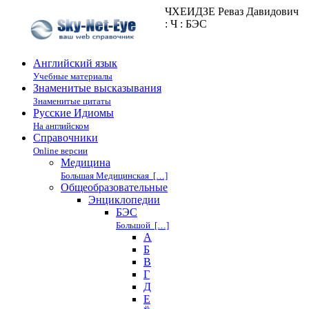
ЧХЕИДЗЕ Реваз Давидович
: Ч : БЭС
Английский язык
Учебные материалы
Знаменитые высказывания
Знаменитые цитаты
Русские Идиомы
На английском
Справочники
Online версии
Медицина
Большая Медицинская […]
Общеобразовательные
Энциклопедии
БЭС
Большой […]
А
Б
В
Г
Д
Е