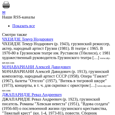
✉
Наши RSS-каналы
Показать все
Смотри также
ЧХЕИДЗЕ Темур Нодарович
ЧХЕИДЗЕ Темур Нодарович (р. 1943), грузинский режиссер,
актер, народный артист Грузии (1981). В театре с 1965. В
1970-80 в Грузинском театре им. Руставели (Тбилиси), с 1981
художественный руководитель Грузинского театра […]
www.sky-
net-eye.com
МАЧАВАРИАНИ Алексей Давидович
МАЧАВАРИАНИ Алексей Давидович (р. 1913), грузинский
композитор, народный артист СССР (1958). Опера "Гамлет"
(1967), балеты "Отелло" (1957), "Витязь в тигровой шкуре"
(1973), концерты, в т. ч. для скрипки с оркестром […]
www.sky-net-
eye.com
ДЖАПАРИДЗЕ Реваз Андреевич
ДЖАПАРИДЗЕ Реваз Андреевич (р. 1923), грузинский
писатель. Романы "Хевская невеста" (1951), "Вдова солдата"
(1956-60) о послевоенной жизни грузинского крестьянства,
"Тяжелый крест" (кн. 1-4, 1973-81), повести. Сборник