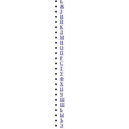
Ё
Ж
З
И
Й
К
Л
М
Н
О
П
Р
С
Т
У
Ф
Х
Ц
Ч
Ш
Щ
Ь
Ы
Ъ
Э