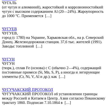
ЧУГАЛЬ
(от чугун и алюминий), жаростойкий и коррозионностойкий
чугун с высоким содержанием Al (20—24%). Жароупорность
до 1000 °С. Применяется […]
ЧУГУЕВ
ЧУГУЕВ,
город (с 1780) на Украине, Харьковская обл., на р. Северский
Донец. Железнодорожная станция. 37,6 тыс. жителей (1991).
Заводы: топливной […]
ЧУГУН
ЧУГУН
(тюрк.), сплав Fe (основа) с С (обычно 2—4%), содержащий
постоянные примеси (Si, Mn, S, P), а иногда и легирующие
элементы (Cr, Ni, V, Al и др.); как […]
ЧУГУЧАКСКИЙ ПРОТОКОЛ
ЧУГУЧАКСКИЙ ПРОТОКОЛ об установлении границы
между Россией и Китаем в Центр. Азии согласно Пекинскому
трактату 1860. Подписан 7.10.1864 в […]