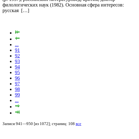
филологических наук (1982). Основная сфера интересов:
русская […]
...
91
92
93
94
95
96
97
98
99
...
Записи 941—950 [из 1072]; страниц: 108
все