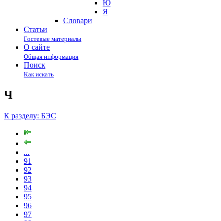
Ю
Я
Cловари
Статьи
Гостевые материалы
О сайте
Общая информация
Поиск
Как искать
Ч
К разделу: БЭС
...
91
92
93
94
95
96
97