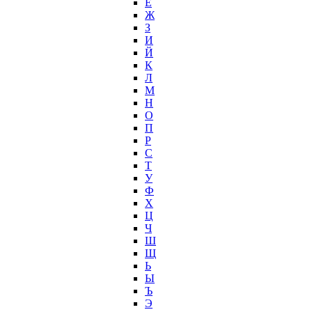
Ё
Ж
З
И
Й
К
Л
М
Н
О
П
Р
С
Т
У
Ф
Х
Ц
Ч
Ш
Щ
Ь
Ы
Ъ
Э