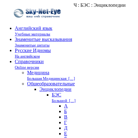
Ч : БЭС : Энциклопедии
Английский язык
Учебные материалы
Знаменитые высказывания
Знаменитые цитаты
Русские Идиомы
На английском
Справочники
Online версии
Медицина
Большая Медицинская […]
Общеобразовательные
Энциклопедии
БЭС
Большой […]
А
Б
В
Г
Д
Е