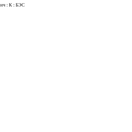
ч : К : БЭС