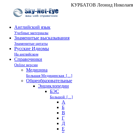
КУРБАТОВ Леонид Николаеви
Английский язык
Учебные материалы
Знаменитые высказывания
Знаменитые цитаты
Русские Идиомы
На английском
Справочники
Online версии
Медицина
Большая Медицинская […]
Общеобразовательные
Энциклопедии
БЭС
Большой […]
А
Б
В
Г
Д
Е