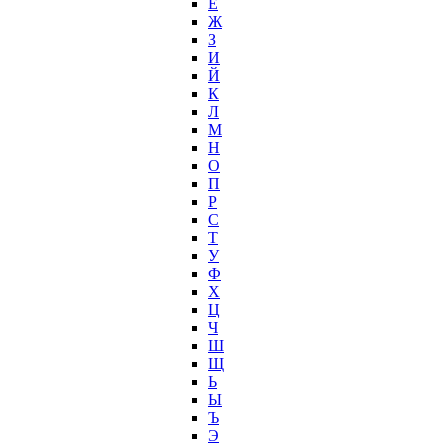
Ё
Ж
З
И
Й
К
Л
М
Н
О
П
Р
С
Т
У
Ф
Х
Ц
Ч
Ш
Щ
Ь
Ы
Ъ
Э