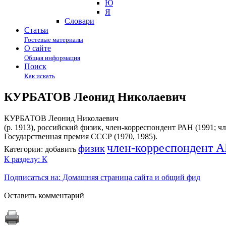
Ю
Я
Cловари
Статьи
Гостевые материалы
О сайте
Общая информация
Поиск
Как искать
КУРБАТОВ Леонид Николаевич
КУРБАТОВ Леонид Николаевич
(р. 1913), российский физик, член-корреспондент РАН (1991; 
Государственная премия СССР (1970, 1985).
член-корреспондент 
физик
Категории:
добавить
К разделу: К
Подписаться на: Домашняя страница сайта и общий фид
Оставить комментарий