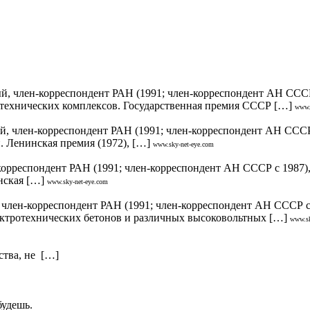
 член-корреспондент РАН (1991; член-корреспондент АН СССР 
технических комплексов. Государственная премия СССР […]
www.
 член-корреспондент РАН (1991; член-корреспондент АН СССР с
 Ленинская премия (1972), […]
www.sky-net-eye.com
орреспондент РАН (1991; член-корреспондент АН СССР с 1987),
нская […]
www.sky-net-eye.com
лен-корреспондент РАН (1991; член-корреспондент АН СССР с 
ктротехнических бетонов и различных высоковольтных […]
www.sk
ства, не […]
будешь.