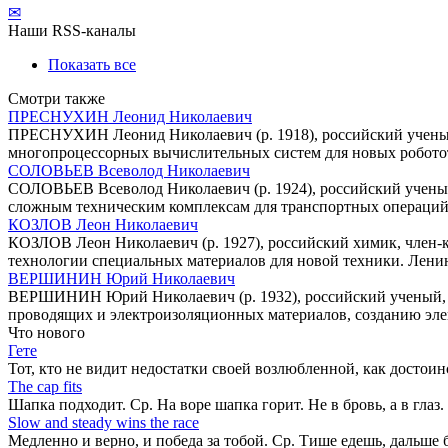
✉
Наши RSS-каналы
Показать все
Смотри также
ПРЕСНУХИН Леонид Николаевич
ПРЕСНУХИН Леонид Николаевич (р. 1918), российский ученый,
многопроцессорных вычислительных систем для новых робото
СОЛОВЬЕВ Всеволод Николаевич
СОЛОВЬЕВ Всеволод Николаевич (р. 1924), российский ученый,
сложным техническим комплексам для транспортных операций.
КОЗЛОВ Леон Николаевич
КОЗЛОВ Леон Николаевич (р. 1927), российский химик, член-к
технологии специальных материалов для новой техники. Лени
ВЕРШИНИН Юрий Николаевич
ВЕРШИНИН Юрий Николаевич (р. 1932), российский ученый, ч
проводящих и электроизоляционных материалов, созданию эле
Что нового
Гете
Тот, кто не видит недостатки своей возлюбленной, как достоин
The cap fits
Шапка подходит. Ср. На воре шапка горит. Не в бровь, а в глаз.
Slow and steady wins the race
Медленно и верно, и победа за тобой. Ср. Тише едешь, дальше 