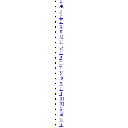
Ё
Ж
З
И
Й
К
Л
М
Н
О
П
Р
С
Т
У
Ф
Х
Ц
Ч
Ш
Щ
Ь
Ы
Ъ
Э