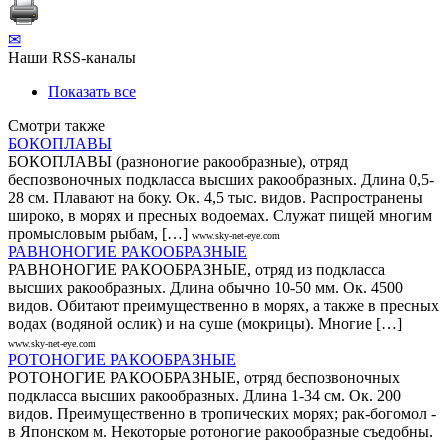
✉
Наши RSS-каналы
Показать все
Смотри также
БОКОПЛАВЫ
БОКОПЛАВЫ (разноногие ракообразные), отряд
беспозвоночных подкласса высших ракообразных. Длина 0,5-
28 см. Плавают на боку. Ок. 4,5 тыс. видов. Распространены
широко, в морях и пресных водоемах. Служат пищей многим
промысловым рыбам, […]
www.sky-net-eye.com
РАВНОНОГИЕ РАКООБРАЗНЫЕ
РАВНОНОГИЕ РАКООБРАЗНЫЕ, отряд из подкласса
высших ракообразных. Длина обычно 10-50 мм. Ок. 4500
видов. Обитают преимущественно в морях, а также в пресных
водах (водяной ослик) и на суше (мокрицы). Многие […]
www.sky-net-eye.com
РОТОНОГИЕ РАКООБРАЗНЫЕ
РОТОНОГИЕ РАКООБРАЗНЫЕ, отряд беспозвоночных
подкласса высших ракообразных. Длина 1-34 см. Ок. 200
видов. Преимущественно в тропических морях; рак-богомол -
в Японском м. Некоторые ротоногие ракообразные съедобны.