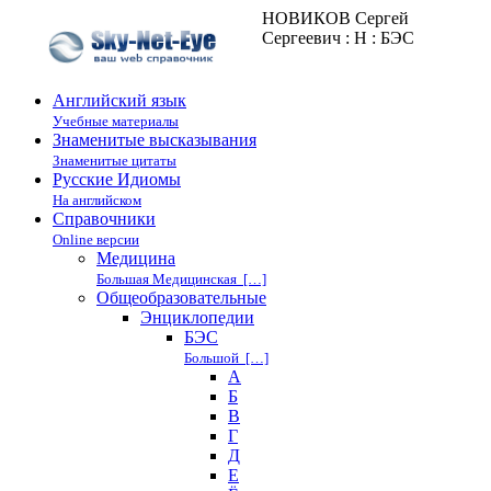
НОВИКОВ Сергей
Сергеевич : Н : БЭС
Английский язык
Учебные материалы
Знаменитые высказывания
Знаменитые цитаты
Русские Идиомы
На английском
Справочники
Online версии
Медицина
Большая Медицинская […]
Общеобразовательные
Энциклопедии
БЭС
Большой […]
А
Б
В
Г
Д
Е