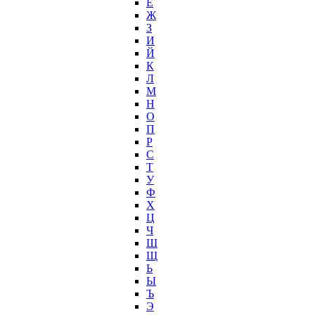
Ё
Ж
З
И
Й
К
Л
М
Н
О
П
Р
С
Т
У
Ф
Х
Ц
Ч
Ш
Щ
Ь
Ы
Ъ
Э