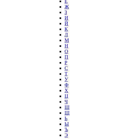
Ё
Ж
З
И
Й
К
Л
М
Н
О
П
Р
С
Т
У
Ф
Х
Ц
Ч
Ш
Щ
Ь
Ы
Ъ
Э