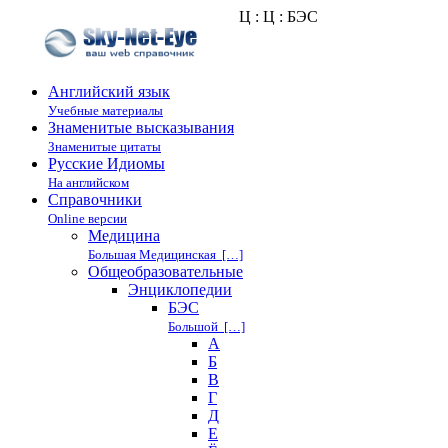
Ц : Ц : БЭС
Английский язык
Учебные материалы
Знаменитые высказывания
Знаменитые цитаты
Русские Идиомы
На английском
Справочники
Online версии
Медицина
Большая Медицинская […]
Общеобразовательные
Энциклопедии
БЭС
Большой […]
А
Б
В
Г
Д
Е