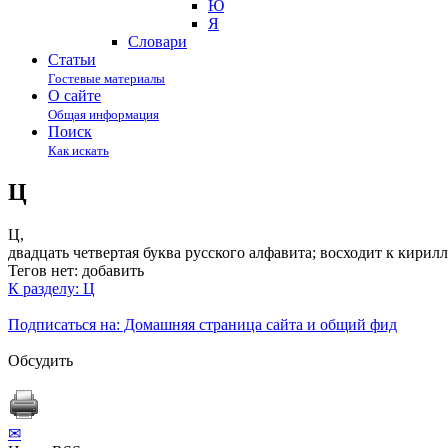
Ю
Я
Cловари
Статьи
Гостевые материалы
О сайте
Общая информация
Поиск
Как искать
Ц
Ц,
двадцать четвертая буква русского алфавита; восходит к кирил
Тегов нет:
добавить
К разделу: Ц
Подписаться на: Домашняя страница сайта и общий фид
Обсудить
✉