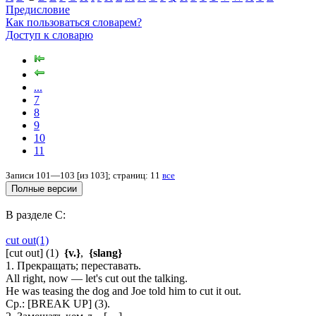
Предисловие
Как пользоваться словарем?
Доступ к словарю
...
7
8
9
10
11
Записи 101—103 [из 103]; страниц: 11
все
В разделе C:
cut out(1)
[cut out] (1)
{v.}
,
{slang}
1. Прекращать; переставать.
All right, now — let's cut out the talking.
He was teasing the dog and Joe told him to cut it out.
Ср.: [BREAK UP] (3).