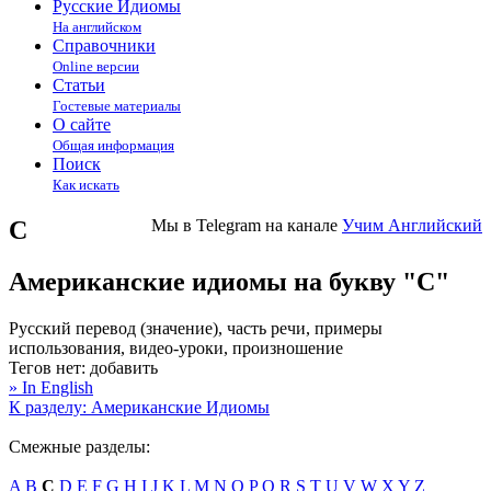
Русские Идиомы
На английском
Справочники
Online версии
Статьи
Гостевые материалы
О сайте
Общая информация
Поиск
Как искать
C
Мы в Telegram на канале
Учим Английский
Американские идиомы на букву "C"
Русский перевод (значение), часть речи, примеры
использования, видео-уроки, произношение
Тегов нет:
добавить
» In English
К разделу: Американские Идиомы
Смежные разделы:
A
B
C
D
E
F
G
H
I
J
K
L
M
N
O
P
Q
R
S
T
U
V
W
X
Y
Z