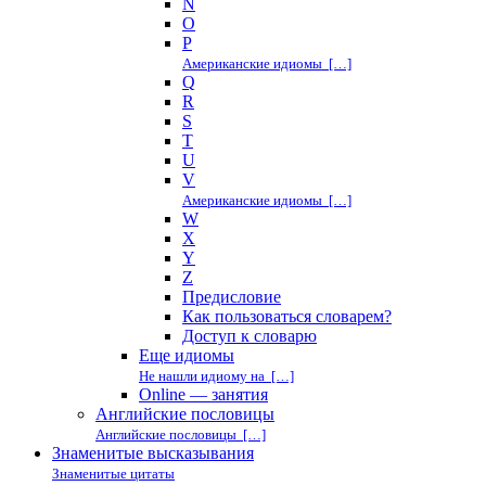
N
O
P
Американские идиомы […]
Q
R
S
T
U
V
Американские идиомы […]
W
X
Y
Z
Предисловие
Как пользоваться словарем?
Доступ к словарю
Еще идиомы
Не нашли идиому на […]
Online — занятия
Английские пословицы
Английские пословицы […]
Знаменитые высказывания
Знаменитые цитаты