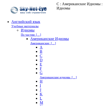
C : Американские Идиомы :
Идиомы
Английский язык
Учебные материалы
Идиомы
По частям […]
Американские Идиомы
Американские […]
A
B
C
D
E
F
G
Американские идиомы […]
H
I
J
K
L
M