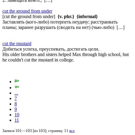
2. Замещать кем-л., […]
cut the ground from under
[cut the ground from under]
{v. phr.}
{informal}
Заставлять (кого-либо) потерпеть неудачу; расстраивать
планы; заранее разрушать (сводить на нет) (чью-либо) […]
cut the mustard
Добиться успеха, преуспевать, достигать цели.
His older brothers and sisters helped Max through high school, but
he couldn't cut the mustard in college.
...
7
8
9
10
11
Записи 101—103 [из 103]; страниц: 11
все