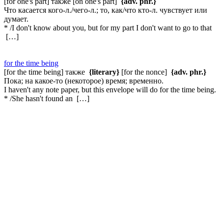
[for one's part] также [on one's part]
{adv. phr.}
Что касается кого-л./чего-л.; то, как/что кто-л. чувствует или
думает.
* /I don't know about you, but for my part I don't want to go to that
[…]
for the time being
[for the time being] также
{literary}
[for the nonce]
{adv. phr.}
Пока; на какое-то (некоторое) время; временно.
I haven't any note paper, but this envelope will do for the time being.
* /She hasn't found an […]