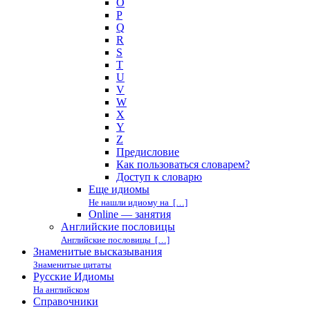
O
P
Q
R
S
T
U
V
W
X
Y
Z
Предисловие
Как пользоваться словарем?
Доступ к словарю
Еще идиомы
Не нашли идиому на […]
Online — занятия
Английские пословицы
Английские пословицы […]
Знаменитые высказывания
Знаменитые цитаты
Русские Идиомы
На английском
Справочники