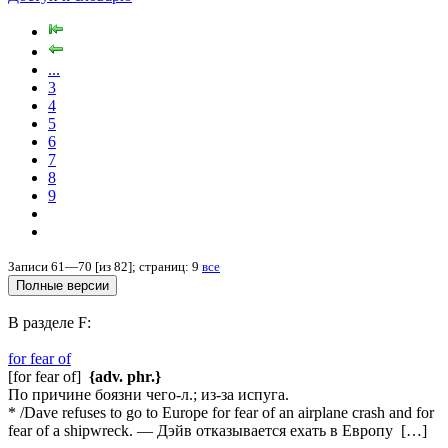
...
3
4
5
6
7
8
9
Записи 61—70 [из 82]; страниц: 9
все
В разделе F:
for fear of
[for fear of]
{adv. phr.}
По причине боязни чего-л.; из-за испуга.
* /Dave refuses to go to Europe for fear of an airplane crash and for
fear of a shipwreck. — Дэйв отказывается ехать в Европу […]