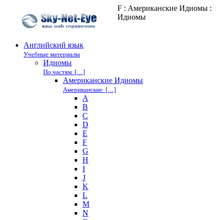
F : Американские Идиомы :
Идиомы
Английский язык
Учебные материалы
Идиомы
По частям […]
Американские Идиомы
Американские […]
A
B
C
D
E
F
G
H
I
J
K
L
M
N