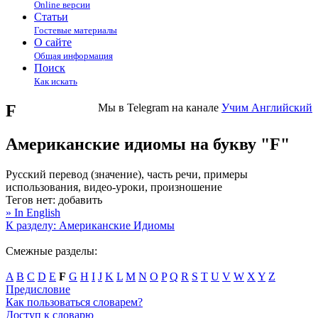
Online версии
Статьи
Гостевые материалы
О сайте
Общая информация
Поиск
Как искать
F
Мы в Telegram на канале
Учим Английский
Американские идиомы на букву "F"
Русский перевод (значение), часть речи, примеры
использования, видео-уроки, произношение
Тегов нет:
добавить
» In English
К разделу: Американские Идиомы
Смежные разделы:
A
B
C
D
E
F
G
H
I
J
K
L
M
N
O
P
Q
R
S
T
U
V
W
X
Y
Z
Предисловие
Как пользоваться словарем?
Доступ к словарю