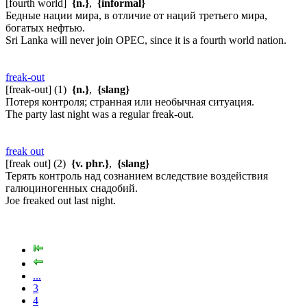
[fourth world]
{n.}
,
{informal}
Бедные нации мира, в отличие от наций третьего мира,
богатых нефтью.
Sri Lanka will never join OPEC, since it is a fourth world nation.
freak-out
[freak-out] (1)
{n.}
,
{slang}
Потеря контроля; странная или необычная ситуация.
The party last night was a regular freak-out.
freak out
[freak out] (2)
{v. phr.}
,
{slang}
Терять контроль над сознанием вследствие воздействия
галюциногенных снадобий.
Joe freaked out last night.
...
3
4