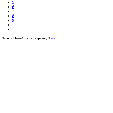
5
6
7
8
9
Записи 61—70 [из 82]; страниц: 9
все