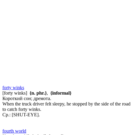
forty winks
[forty winks]
{n. phr.}
,
{informal}
Короткий сон; дремота.
When the truck driver felt sleepy, he stopped by the side of the road
to catch forty winks.
Ср.: [SHUT-EYE].
fourth world